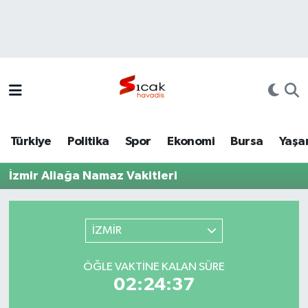
Bursa
Nöbetçi Eczaneler
Yerel
Hava Durumu
Yaşam
Trafik Durumu
Türkiye
Politika
Spor
Ekonomi
Bursa
Yaşa
Siyaset
Süper Lig Puan Durumu ve Fikstür
İzmir Aliağa Namaz Vakitleri
Politika
Tüm Manşetler
Spor
Son Dakika Haberleri
İZMİR
Türkiye
Haber Arşivi
ÖĞLE VAKTINE KALAN SÜRE
02:24:37
Ekonomi