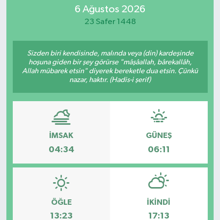
6 Ağustos 2026
Eğitim
23 Safer 1448
Sağlık
Sizden biri kendisinde, malında veya (din) kardeşinde
hoşuna giden bir şey görürse "mâşâallah, bârekallâh,
Dünya
Allah mübarek etsin" diyerek bereketle dua etsin. Çünkü
nazar, haktır. (Hadis-i şerif)
Magazin
Gündem
İMSAK
GÜNEŞ
Kültür & Sanat
04:34
06:11
Teknoloji
Bilim
ÖĞLE
İKINDI
13:23
17:13
Genel