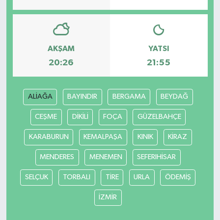
Bilim, Teknoloji
AKŞAM
YATSI
20:26
21:55
ALİAĞA
BAYINDIR
BERGAMA
BEYDAĞ
CEŞME
DİKİLİ
FOÇA
GÜZELBAHÇE
KARABURUN
KEMALPAŞA
KINIK
KİRAZ
MENDERES
MENEMEN
SEFERIHİSAR
SELÇUK
TORBALI
TİRE
URLA
ÖDEMİŞ
İZMİR