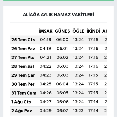
ALİAĞA AYLIK NAMAZ VAKITLERI
İMSAK
GÜNEŞ
ÖĞLE
İKINDI
AKŞA
25 Tem Cts
04:18
06:00
13:24
17:16
20:37
26 Tem Paz
04:19
06:01
13:24
17:16
20:37
27 Tem Pts
04:21
06:02
13:24
17:16
20:36
28 Tem Sal
04:22
06:03
13:24
17:16
20:35
29 Tem Çar
04:23
06:03
13:24
17:15
20:34
30 Tem Per
04:25
06:04
13:24
17:15
20:33
31 Tem Cum
04:26
06:05
13:24
17:15
20:32
1 Ağu Cts
04:27
06:06
13:24
17:14
20:31
2 Ağu Paz
04:29
06:07
13:23
17:14
20:30