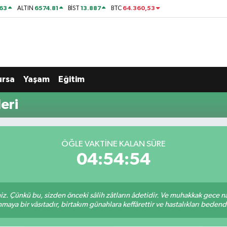
63
6574.81
13.887
64.360,53
ALTIN
BİST
BTC
ursa
Yaşam
Eğitim
eri
ÖĞLE VAKTINE KALAN SÜRE
04:54:53
. Çünkü bu, sizden önceki sâlih zâtların âdetidir. Ve muhakkak gece n
aya bir vâsıtadır, birtakım günahlara keffârettir ve hastalıkları bedenden