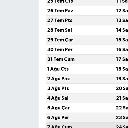
25 Tem Cts
11 S
26 Tem Paz
12 S
Bilim, Teknoloji
27 Tem Pts
13 S
28 Tem Sal
14 S
29 Tem Çar
15 S
30 Tem Per
16 S
31 Tem Cum
17 S
1 Ağu Cts
18 S
2 Ağu Paz
19 S
3 Ağu Pts
20 S
4 Ağu Sal
21 S
5 Ağu Çar
22 S
6 Ağu Per
23 S
7 Ağu Cum
24 S