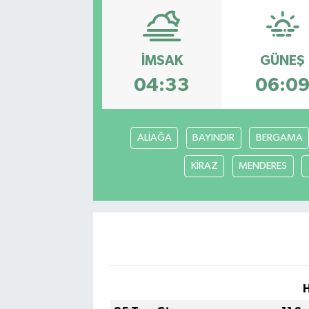
Eğitim
İMSAK
GÜNEŞ
Sağlık
04:33
06:0
Dünya
Magazin
ALİAĞA
BAYINDIR
BERGAMA
Gündem
KİRAZ
MENDERES
Kültür & Sanat
Teknoloji
Bilim
Genel