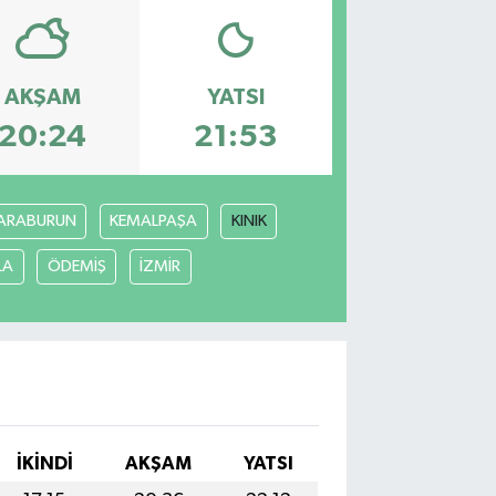
AKŞAM
YATSI
20:24
21:53
ARABURUN
KEMALPAŞA
KINIK
LA
ÖDEMİŞ
İZMİR
İKINDI
AKŞAM
YATSI