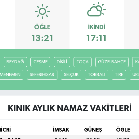
ÖĞLE
İKINDI
9
13:21
17:11
BEYDAĞ
CEŞME
DİKİLİ
FOÇA
GÜZELBAHÇE
K
MENEMEN
SEFERIHİSAR
SELÇUK
TORBALI
TİRE
UR
KINIK AYLIK NAMAZ VAKITLERI
HİCRİ
İMSAK
GÜNEŞ
ÖĞLE