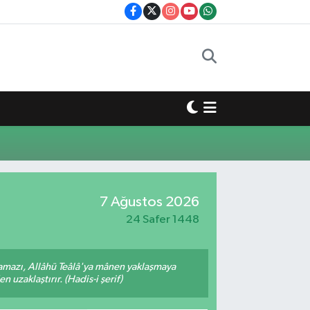
7 Ağustos 2026
24 Safer 1448
amazı, Allâhü Teâlâ'ya mânen yaklaşmaya
 uzaklaştırır. (Hadis-i şerif)