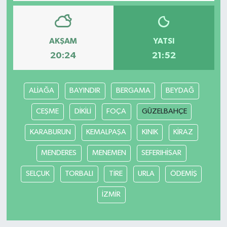
Bilim, Teknoloji
AKŞAM
YATSI
20:24
21:52
ALİAĞA
BAYINDIR
BERGAMA
BEYDAĞ
CEŞME
DİKİLİ
FOÇA
GÜZELBAHÇE
KARABURUN
KEMALPAŞA
KINIK
KİRAZ
MENDERES
MENEMEN
SEFERIHİSAR
SELÇUK
TORBALI
TİRE
URLA
ÖDEMİŞ
İZMİR