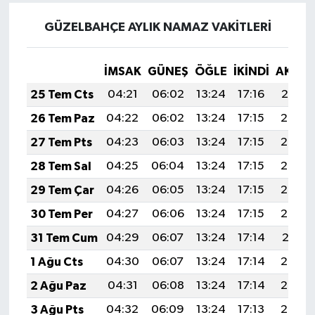
GÜZELBAHÇE AYLIK NAMAZ VAKITLERI
İMSAK
GÜNEŞ
ÖĞLE
İKINDI
AKŞA
25 Tem Cts
04:21
06:02
13:24
17:16
20:37
26 Tem Paz
04:22
06:02
13:24
17:15
20:36
27 Tem Pts
04:23
06:03
13:24
17:15
20:35
28 Tem Sal
04:25
06:04
13:24
17:15
20:34
29 Tem Çar
04:26
06:05
13:24
17:15
20:33
30 Tem Per
04:27
06:06
13:24
17:15
20:32
31 Tem Cum
04:29
06:07
13:24
17:14
20:31
1 Ağu Cts
04:30
06:07
13:24
17:14
20:30
2 Ağu Paz
04:31
06:08
13:24
17:14
20:29
3 Ağu Pts
04:32
06:09
13:24
17:13
20:28