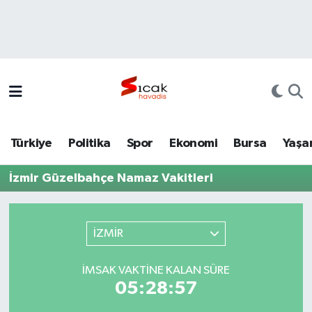
Bursa
Nöbetçi Eczaneler
Yerel
Hava Durumu
Yaşam
Trafik Durumu
Türkiye
Politika
Spor
Ekonomi
Bursa
Yaşa
Siyaset
Süper Lig Puan Durumu ve Fikstür
İzmir Güzelbahçe Namaz Vakitleri
Politika
Tüm Manşetler
Spor
Son Dakika Haberleri
İZMİR
Türkiye
Haber Arşivi
İMSAK VAKTINE KALAN SÜRE
05:28:57
Ekonomi