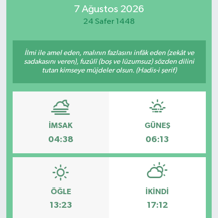
7 Ağustos 2026
Eğitim
24 Safer 1448
Sağlık
İlmi ile amel eden, malının fazlasını infâk eden (zekât ve
sadakasını veren), fuzûlî (boş ve lüzumsuz) sözden dilini
Dünya
tutan kimseye müjdeler olsun. (Hadis-i şerif)
Magazin
Gündem
İMSAK
GÜNEŞ
04:38
06:13
Kültür & Sanat
Teknoloji
Bilim
ÖĞLE
İKINDI
13:23
17:12
Genel