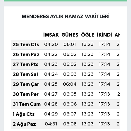
MENDERES AYLIK NAMAZ VAKITLERI
İMSAK
GÜNEŞ
ÖĞLE
İKINDI
AKŞA
25 Tem Cts
04:20
06:01
13:23
17:14
20:35
26 Tem Paz
04:22
06:02
13:23
17:14
20:34
27 Tem Pts
04:23
06:02
13:23
17:14
20:34
28 Tem Sal
04:24
06:03
13:23
17:14
20:33
29 Tem Çar
04:25
06:04
13:23
17:14
20:32
30 Tem Per
04:27
06:05
13:23
17:13
20:31
31 Tem Cum
04:28
06:06
13:23
17:13
20:30
1 Ağu Cts
04:29
06:07
13:23
17:13
20:29
2 Ağu Paz
04:31
06:08
13:23
17:13
20:28