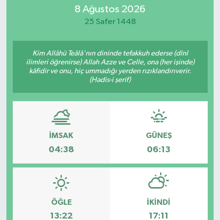
8 Ağustos 2026
Eğitim
25 Safer 1448
Sağlık
Kim Allâhü Teâlâ'nın dininde tefakkuh ederse (dînî
ilimleri öğrenirse) Allah Azze ve Celle, ona (her işinde)
Dünya
kâfidir ve onu, hiç ummadığı yerden rızıklandırıverir.
(Hadis-i şerif)
Magazin
Gündem
İMSAK
GÜNEŞ
Kültür & Sanat
04:38
06:13
Teknoloji
Bilim
ÖĞLE
İKINDI
13:22
17:11
Genel