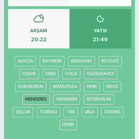
Bilim, Teknoloji
AKŞAM
YATSI
20:22
21:49
ALİAĞA
BAYINDIR
BERGAMA
BEYDAĞ
CEŞME
DİKİLİ
FOÇA
GÜZELBAHÇE
KARABURUN
KEMALPAŞA
KINIK
KİRAZ
MENDERES
MENEMEN
SEFERIHİSAR
SELÇUK
TORBALI
TİRE
URLA
ÖDEMİŞ
İZMİR