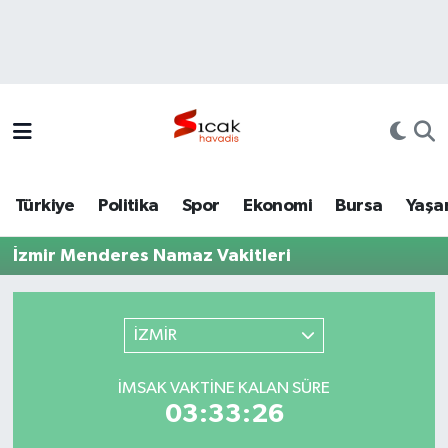
Bursa
Nöbetçi Eczaneler
Yerel
Hava Durumu
Yaşam
Trafik Durumu
Türkiye
Politika
Spor
Ekonomi
Bursa
Yaşa
Siyaset
Süper Lig Puan Durumu ve Fikstür
İzmir Menderes Namaz Vakitleri
Politika
Tüm Manşetler
Spor
Son Dakika Haberleri
İZMİR
Türkiye
Haber Arşivi
İMSAK VAKTINE KALAN SÜRE
03:33:26
Ekonomi