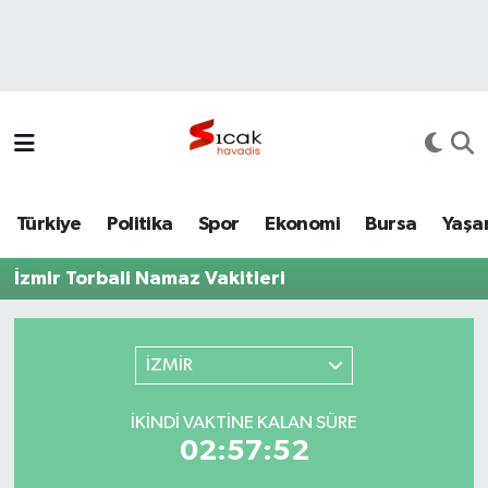
Bursa
Nöbetçi Eczaneler
Yerel
Hava Durumu
Yaşam
Trafik Durumu
Türkiye
Politika
Spor
Ekonomi
Bursa
Yaşa
Siyaset
Süper Lig Puan Durumu ve Fikstür
İzmir Torbali Namaz Vakitleri
Politika
Tüm Manşetler
Spor
Son Dakika Haberleri
İZMİR
Türkiye
Haber Arşivi
İKINDI VAKTINE KALAN SÜRE
02:57:52
Ekonomi