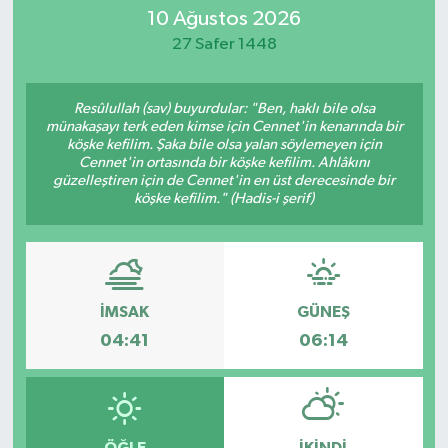
10 Ağustos 2026
Eğitim
27 Safer 1448
Sağlık
Resûlullah (sav) buyurdular: "Ben, haklı bile olsa
münakaşayı terk eden kimse için Cennet'in kenarında bir
Dünya
köşke kefilim. Şaka bile olsa yalan söylemeyen için
Cennet'in ortasında bir köşke kefilim. Ahlâkını
güzelleştiren için de Cennet'in en üst derecesinde bir
Magazin
köşke kefilim." (Hadis-i şerif)
Gündem
Kültür & Sanat
İMSAK
GÜNEŞ
04:41
06:14
Teknoloji
Bilim
Genel
ÖĞLE
İKINDI