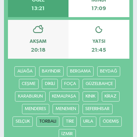
13:21
17:09
Bilim, Teknoloji
AKŞAM
YATSI
20:18
21:45
ALİAĞA
BAYINDIR
BERGAMA
BEYDAĞ
CEŞME
DİKİLİ
FOÇA
GÜZELBAHÇE
KARABURUN
KEMALPAŞA
KINIK
KİRAZ
MENDERES
MENEMEN
SEFERIHİSAR
SELÇUK
TORBALI
TİRE
URLA
ÖDEMİŞ
İZMİR