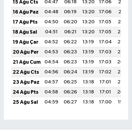
15 Ağu Cts
04:47
06:18
13:20
17:06
20:12
16 Ağu Paz
04:48
06:19
13:20
17:06
20:11
17 Ağu Pts
04:50
06:20
13:20
17:05
20:10
18 Ağu Sal
04:51
06:21
13:20
17:05
20:08
19 Ağu Çar
04:52
06:22
13:19
17:04
20:07
20 Ağu Per
04:53
06:23
13:19
17:03
20:06
21 Ağu Cum
04:54
06:23
13:19
17:03
20:04
22 Ağu Cts
04:56
06:24
13:19
17:02
20:03
23 Ağu Paz
04:57
06:25
13:18
17:01
20:02
24 Ağu Pts
04:58
06:26
13:18
17:01
20:00
25 Ağu Sal
04:59
06:27
13:18
17:00
19:59