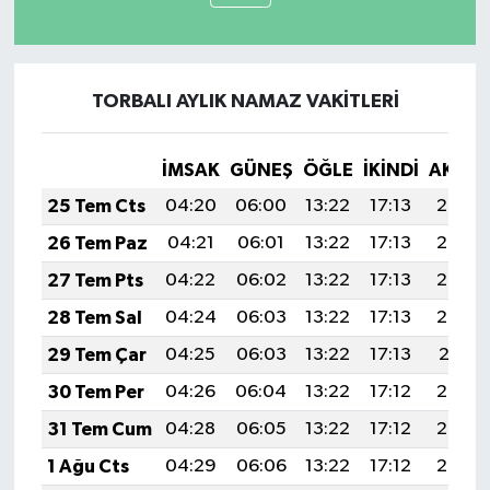
TORBALI AYLIK NAMAZ VAKITLERI
İMSAK
GÜNEŞ
ÖĞLE
İKINDI
AKŞA
25 Tem Cts
04:20
06:00
13:22
17:13
20:34
26 Tem Paz
04:21
06:01
13:22
17:13
20:33
27 Tem Pts
04:22
06:02
13:22
17:13
20:33
28 Tem Sal
04:24
06:03
13:22
17:13
20:32
29 Tem Çar
04:25
06:03
13:22
17:13
20:31
30 Tem Per
04:26
06:04
13:22
17:12
20:30
31 Tem Cum
04:28
06:05
13:22
17:12
20:29
1 Ağu Cts
04:29
06:06
13:22
17:12
20:28