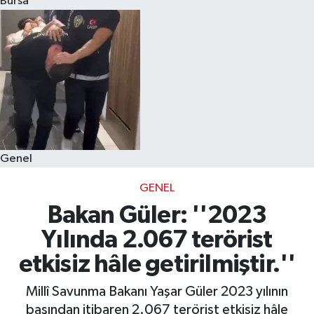
Bursa
Eğitim
Sağlık
Dünya
Magazin
Genel
Gündem
GENEL
Kültür & Sanat
Bakan Güler: ''2023
Yılında 2.067 terörist
Teknoloji
etkisiz hâle getirilmiştir.''
Bilim
Millî Savunma Bakanı Yaşar Güler 2023 yılının
başından itibaren 2.067 terörist etkisiz hâle
Genel