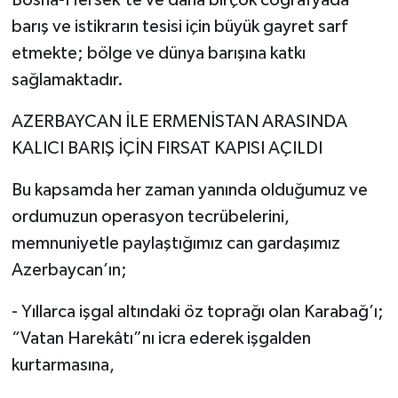
Bosna-Hersek’te ve daha birçok coğrafyada
barış ve istikrarın tesisi için büyük gayret sarf
etmekte; bölge ve dünya barışına katkı
sağlamaktadır.
AZERBAYCAN İLE ERMENİSTAN ARASINDA
KALICI BARIŞ İÇİN FIRSAT KAPISI AÇILDI
Bu kapsamda her zaman yanında olduğumuz ve
ordumuzun operasyon tecrübelerini,
memnuniyetle paylaştığımız can gardaşımız
Azerbaycan’ın;
- Yıllarca işgal altındaki öz toprağı olan Karabağ’ı;
“Vatan Harekâtı”nı icra ederek işgalden
kurtarmasına,