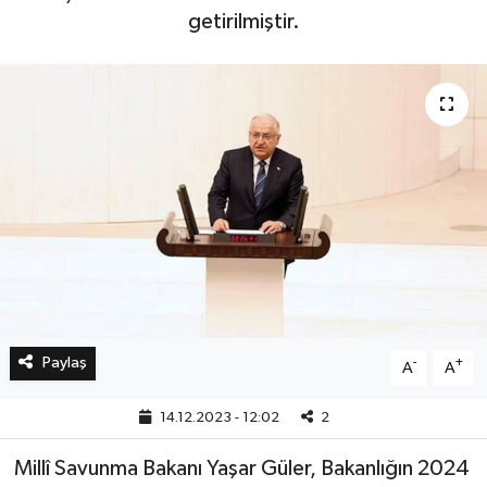
getirilmiştir.
Bilim, Teknoloji
Paylaş
-
+
A
A
14.12.2023 - 12:02
2
Millî Savunma Bakanı Yaşar Güler, Bakanlığın 2024