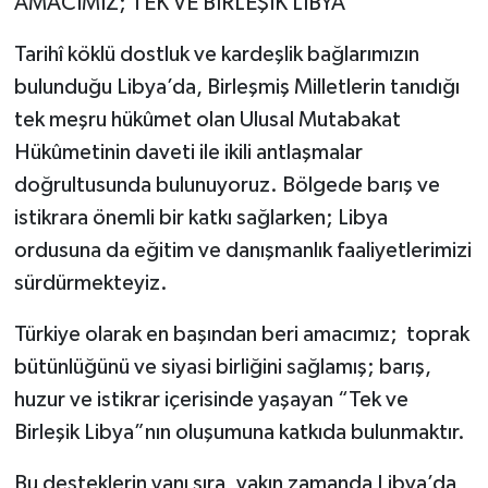
AMACIMIZ; TEK VE BİRLEŞİK LİBYA
Tarihî köklü dostluk ve kardeşlik bağlarımızın
bulunduğu Libya’da, Birleşmiş Milletlerin tanıdığı
tek meşru hükûmet olan Ulusal Mutabakat
Hükûmetinin daveti ile ikili antlaşmalar
doğrultusunda bulunuyoruz. Bölgede barış ve
istikrara önemli bir katkı sağlarken; Libya
ordusuna da eğitim ve danışmanlık faaliyetlerimizi
sürdürmekteyiz.
Türkiye olarak en başından beri amacımız; toprak
bütünlüğünü ve siyasi birliğini sağlamış; barış,
huzur ve istikrar içerisinde yaşayan “Tek ve
Birleşik Libya”nın oluşumuna katkıda bulunmaktır.
Bu desteklerin yanı sıra, yakın zamanda Libya’da