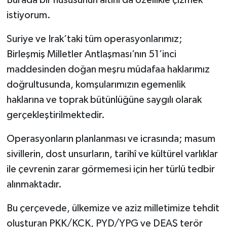
Burada bir hususunun altını da özellikle çizmek
istiyorum.
Suriye ve Irak’taki tüm operasyonlarımız;
Birleşmiş Milletler Antlaşması’nın 51’inci
maddesinden doğan meşru müdafaa haklarımız
doğrultusunda, komşularımızın egemenlik
haklarına ve toprak bütünlüğüne saygılı olarak
gerçekleştirilmektedir.
Operasyonların planlanması ve icrasında; masum
sivillerin, dost unsurların, tarihî ve kültürel varlıklar
ile çevrenin zarar görmemesi için her türlü tedbir
alınmaktadır.
Bu çerçevede, ülkemize ve aziz milletimize tehdit
oluşturan PKK/KCK, PYD/YPG ve DEAŞ terör